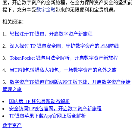
度，开启数字资产的全新旅程，在全力保障资产安全的坚实前
提下，充分享受
数字金融
带来的无限便利和宝贵机遇。
相关阅读：
1、
轻松注册TP钱包，开启数字资产新旅程
2、
深入探讨 TP 钱包安全圈，守护数字资产的坚固防线
3、
TokenPocket 钱包用法全解析，开启数字资产新旅程
4、
当TP钱包转错私人钱包，一场数字资产的意外之旅
5、
数字资产TP钱包官网版APP正版下载，开启数字资产便捷
管理之旅
国内版 TP 钱包最新动态解析
安全访问TP钱包官网，开启数字资产新旅程
TP钱包苹果下载App官网正版全解析
数字资产