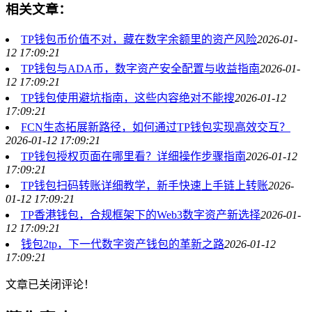
相关文章：
TP钱包币价值不对，藏在数字余额里的资产风险
2026-01-
12 17:09:21
TP钱包与ADA币，数字资产安全配置与收益指南
2026-01-
12 17:09:21
TP钱包使用避坑指南，这些内容绝对不能搜
2026-01-12
17:09:21
FCN生态拓展新路径，如何通过TP钱包实现高效交互？
2026-01-12 17:09:21
TP钱包授权页面在哪里看？详细操作步骤指南
2026-01-12
17:09:21
TP钱包扫码转账详细教学，新手快速上手链上转账
2026-
01-12 17:09:21
TP香港钱包，合规框架下的Web3数字资产新选择
2026-01-
12 17:09:21
钱包2tp，下一代数字资产钱包的革新之路
2026-01-12
17:09:21
文章已关闭评论！