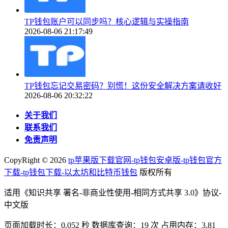
TP钱包账户可以同步吗？核心逻辑与实操指南
2026-08-06 21:17:49
TP钱包忘记交易密码？别慌！这份安全解决方案请收好
2026-08-06 20:32:22
关于我们
联系我们
免责声明
CopyRight ©
2026
tp苹果版下载官网-tp钱包安卓版-tp钱包官方
下载-tp钱包下载-以太坊和比特币钱包
版权所有
适用《知识共享 署名-非商业性使用-相同方式共享 3.0》协议-
中文版
页面加载时长：0.052 秒 数据库查询：19 次 占用内存：3.81