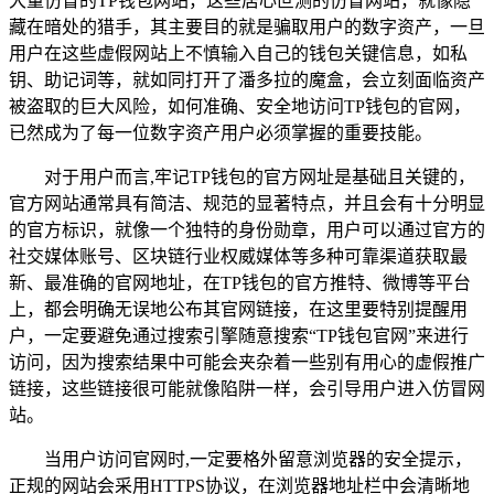
大量仿冒的TP钱包网站，这些居心叵测的仿冒网站，就像隐
藏在暗处的猎手，其主要目的就是骗取用户的数字资产，一旦
用户在这些虚假网站上不慎输入自己的钱包关键信息，如私
钥、助记词等，就如同打开了潘多拉的魔盒，会立刻面临资产
被盗取的巨大风险，如何准确、安全地访问TP钱包的官网，
已然成为了每一位数字资产用户必须掌握的重要技能。
对于用户而言,牢记TP钱包的官方网址是基础且关键的，
官方网站通常具有简洁、规范的显著特点，并且会有十分明显
的官方标识，就像一个独特的身份勋章，用户可以通过官方的
社交媒体账号、区块链行业权威媒体等多种可靠渠道获取最
新、最准确的官网地址，在TP钱包的官方推特、微博等平台
上，都会明确无误地公布其官网链接，在这里要特别提醒用
户，一定要避免通过搜索引擎随意搜索“TP钱包官网”来进行
访问，因为搜索结果中可能会夹杂着一些别有用心的虚假推广
链接，这些链接很可能就像陷阱一样，会引导用户进入仿冒网
站。
当用户访问官网时,一定要格外留意浏览器的安全提示，
正规的网站会采用HTTPS协议，在浏览器地址栏中会清晰地