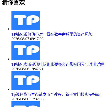
猜你喜欢
TP钱包币价值不对，藏在数字余额里的资产风险
2026-08-07 09:17:08
TP钱包卖币提现排队到账要多久？影响因素与时间详解
2026-08-06 19:47:21
Tp钱包货币生态链发币全教程，新手零门槛实操指南
2026-08-06 17:32:06