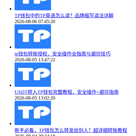
TP钱包中的TP英语怎么读？品牌缩写读法详解
2026-08-06 07:45:20
tp钱包转账授权，安全操作全指南与避坑技巧
2026-08-05 13:47:22
USDT转入TP钱包完整教程，安全操作+避坑指南
2026-08-05 13:02:20
新手必看，TP钱包怎么转发给别人？超详细转账教程