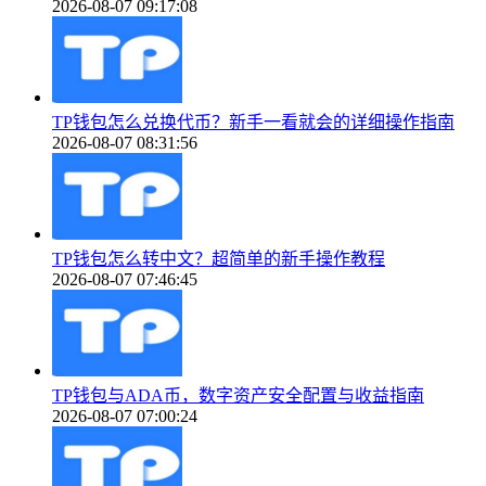
2026-08-07 09:17:08
TP钱包怎么兑换代币？新手一看就会的详细操作指南
2026-08-07 08:31:56
TP钱包怎么转中文？超简单的新手操作教程
2026-08-07 07:46:45
TP钱包与ADA币，数字资产安全配置与收益指南
2026-08-07 07:00:24