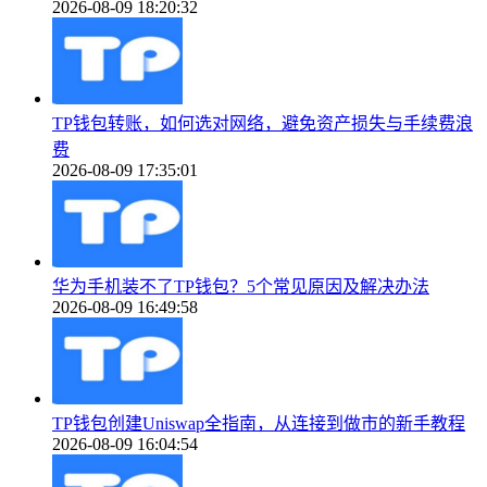
2026-08-09 18:20:32
TP钱包转账，如何选对网络，避免资产损失与手续费浪
费
2026-08-09 17:35:01
华为手机装不了TP钱包？5个常见原因及解决办法
2026-08-09 16:49:58
TP钱包创建Uniswap全指南，从连接到做市的新手教程
2026-08-09 16:04:54