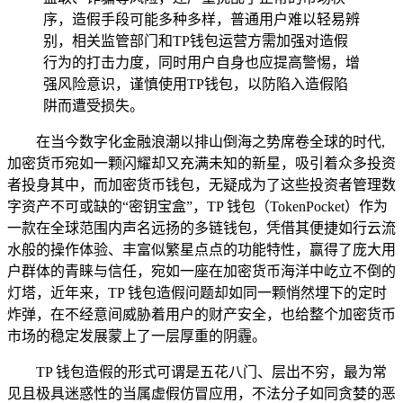
序，造假手段可能多种多样，普通用户难以轻易辨
别，相关监管部门和TP钱包运营方需加强对造假
行为的打击力度，同时用户自身也应提高警惕，增
强风险意识，谨慎使用TP钱包，以防陷入造假陷
阱而遭受损失。
在当今数字化金融浪潮以排山倒海之势席卷全球的时代,
加密货币宛如一颗闪耀却又充满未知的新星，吸引着众多投资
者投身其中，而加密货币钱包，无疑成为了这些投资者管理数
字资产不可或缺的“密钥宝盒”，TP 钱包（TokenPocket）作为
一款在全球范围内声名远扬的多链钱包，凭借其便捷如行云流
水般的操作体验、丰富似繁星点点的功能特性，赢得了庞大用
户群体的青睐与信任，宛如一座在加密货币海洋中屹立不倒的
灯塔，近年来，TP 钱包造假问题却如同一颗悄然埋下的定时
炸弹，在不经意间威胁着用户的财产安全，也给整个加密货币
市场的稳定发展蒙上了一层厚重的阴霾。
TP 钱包造假的形式可谓是五花八门、层出不穷，最为常
见且极具迷惑性的当属虚假仿冒应用，不法分子如同贪婪的恶