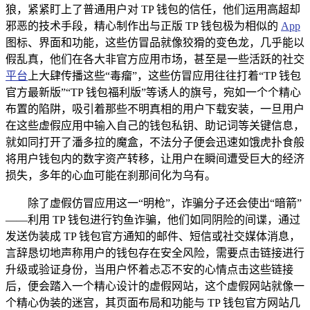
狼，紧紧盯上了普通用户对 TP 钱包的信任，他们运用高超却
邪恶的技术手段，精心制作出与正版 TP 钱包极为相似的
App
图标、界面和功能，这些仿冒品就像狡猾的变色龙，几乎能以
假乱真，他们在各大非官方应用市场，甚至是一些活跃的社交
平台
上大肆传播这些“毒瘤”，这些仿冒应用往往打着“TP 钱包
官方最新版”“TP 钱包福利版”等诱人的旗号，宛如一个个精心
布置的陷阱，吸引着那些不明真相的用户下载安装，一旦用户
在这些虚假应用中输入自己的钱包私钥、助记词等关键信息，
就如同打开了潘多拉的魔盒，不法分子便会迅速如饿虎扑食般
将用户钱包内的数字资产转移，让用户在瞬间遭受巨大的经济
损失，多年的心血可能在刹那间化为乌有。
除了虚假仿冒应用这一“明枪”，诈骗分子还会使出“暗箭”
——利用 TP 钱包进行钓鱼诈骗，他们如同阴险的间谍，通过
发送伪装成 TP 钱包官方通知的邮件、短信或社交媒体消息，
言辞恳切地声称用户的钱包存在安全风险，需要点击链接进行
升级或验证身份，当用户怀着忐忑不安的心情点击这些链接
后，便会踏入一个精心设计的虚假网站，这个虚假网站就像一
个精心伪装的迷宫，其页面布局和功能与 TP 钱包官方网站几