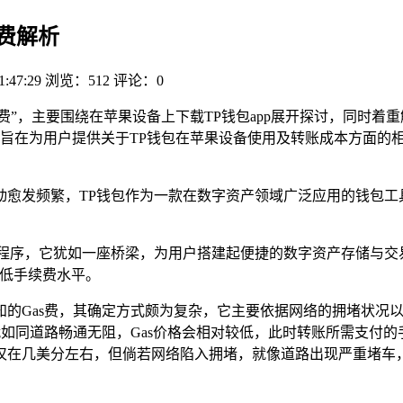
续费解析
1:47:29
浏览：512
评论：0
手续费”，主要围绕在苹果设备上下载TP钱包app展开探讨，同时
旨在为用户提供关于TP钱包在苹果设备使用及转账成本方面的相
动愈发频繁，TP钱包作为一款在数字资产领域广泛应用的钱包工
用程序，它犹如一座桥梁，为用户搭建起便捷的数字资产存储与交
最低手续费水平。
Gas费，其确定方式颇为复杂，它主要依据网络的拥堵状况以及交
同道路畅通无阻，Gas价格会相对较低，此时转账所需支付的手续费也
在几美分左右，但倘若网络陷入拥堵，就像道路出现严重堵车，Ga