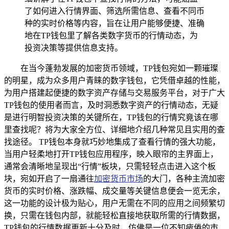
了如何进入行情界面、筛选所需信息、查看不同币
种的实时价格等内容，旨在让用户能够便捷、准确
地在TP钱包里了解各类数字货币的行情动态，为
投资决策等提供信息支持。
在当今蓬勃发展的加密货币领域，TP钱包宛如一颗璀璨
的明星，成为众多用户青睐的数字钱包，它凭借卓越的性能，
为用户搭建起便捷的数字资产存储与交易服务平台，对于广大
TP钱包的使用者而言，及时洞悉数字资产的行情动态，无疑
是进行明智投资决策的关键所在，TP钱包的行情究竟该在哪
里查找呢？将为大家全方位、详细地介绍几种常见且实用的查
找途径。 TP钱包本身就巧妙地集成了查看行情的强大功能，
当用户轻柔地打开TP钱包应用程序，映入眼帘的主界面上，
通常会清晰地呈现出“行情”板块，只需轻轻点击进入这个板
块，宛如开启了一扇通往
加密货币市场
的大门，各种主流加密
货币的实时价格、涨跌幅、成交量等关键信息便会一览无余，
这一功能的设计极为贴心，用户无需在不同的应用之间频繁切
换，只需在钱包内部，就能轻松直接地获取所需的行情数据，
TP钱包的行情数据更新十分及时，仿佛是一位不知疲倦的市