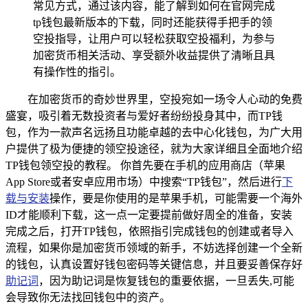
常见方式，通过该内容，能了解到如何在官网完成
tp钱包最新版本的下载，同时还能获得手把手的领
空投指导，让用户可以轻松获取空投福利，为参与
加密货币相关活动、享受额外收益提供了清晰且具
有操作性的指引。
在加密货币的奇妙世界里，空投宛如一场令人心动的免费
盛宴，吸引着无数投资者与爱好者纷纷投身其中，而TP钱
包，作为一款声名远扬且功能卓越的去中心化钱包，为广大用
户提供了极为便捷的领空投途径，就为大家详细且全面地介绍
TP钱包领空投的教程。 你首先要在手机的应用商店（苹果
App Store或者安卓应用市场）中搜索“TP钱包”，然后进行
下
载与安装
操作，要是你使用的是苹果手机，可能需要一个海外
ID才能顺利下载，这一点一定要提前做好周全的准备，安装
完成之后，打开TP钱包，依照指引完成钱包的创建或者导入
流程，如果你是加密货币领域的新手，不妨选择创建一个全新
的钱包，认真设置好钱包密码等关键信息，并且要妥善保存好
助记词
，因为助记词是恢复钱包的重要依据，一旦丢失,可能
会导致你无法找回钱包中的资产。