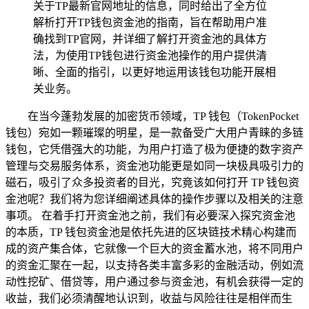
关于TP最新官网地址的信息，同时给出了全方位
解析打开TP钱包资金池的指南，旨在帮助用户准
确找到TP官网，并详细了解打开资金池的具体方
法，为使用TP钱包进行资金池操作的用户提供清
晰、全面的指引，以更好地运用该钱包功能开展相
关业务。
在当今蓬勃发展的加密货币领域，TP 钱包（TokenPocket
钱包）宛如一颗璀璨的明星，是一款备受广大用户青睐的多链
钱包，它凭借强大的功能，为用户打造了极为便捷的数字资产
管理与交易服务体系，资金池功能更是如同一块极具吸引力的
磁石，吸引了众多投资者的目光，究竟该如何打开 TP 钱包资
金池呢？我们将为您详细阐述具体的操作步骤以及相关的注意
事项。 在着手打开资金池之前，我们有必要深入探究资金池
的本质，TP 钱包资金池是依托先进的区块链技术精心构建而
成的资产集合体，它就像一个巨大的资金蓄水池，将不同用户
的资金汇聚在一起，以支持各类丰富多彩的金融活动，例如流
动性挖矿、借贷等，用户通过参与资金池，有机会获得一定的
收益，我们必须清醒地认识到，收益与风险往往是相伴而生