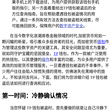
果手机上的下载途径，为用户提供获取该钱包手机
版的指引；另一方面着重给出TP钱包被盗后的全
方位查询指南，旨在帮助遭遇钱包被盗情况的用
户，通过一系列有效方法去查找被盗相关线索，尽
可能挽回损失，保障用户的
数字资产安全
。
在当今数字化浪潮席卷金融领域的时代,加密货币宛如一
颗闪耀的新星，吸引着众多投资者的目光，而加密货币
钱包
作
为管理这些数字资产的关键工具，其安全问题显得尤为重要，
就如同守护宝藏的坚固堡垒，
TP
钱包，作为一款被广泛使用
的热钱包，以其便捷的
操作
和丰富的功能，为众多用户提供了
高效的加密货币管理服务，一旦遭遇钱包被盗的不幸事件，不
少用户往往会陷入惊慌失措的境地，仿佛迷失在黑暗中的旅
人，不知该何去何从，下面，我们将为您详细介绍 TP 钱包被
盗后该如何进行查询和应对。
第一时间：冷静确认情况
当您怀疑 TP 钱包被盗时，首先要做的就是让自己冷静下