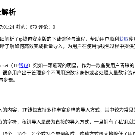
全解析
7:01:24
浏览：679
评论：0
详细解析了tp钱包安卓版的下载途径与流程，帮助用户顺利
获取
使
晰了解如何高效完成批量导入，为用户在使用tp钱包过程中提
ket（TP
钱包
）宛如一颗璀璨的明星，作为一款备受用户青睐的
，很多用户出于管理多个不同用途数字身份或者处理大量数字资
与步骤。
内容，TP钱包支持多种丰富多样的导入方式，其中较为常见的有私
特的字符，私钥导入是最为直接的导入方式，一旦拥有了私钥,就
15个、18个、21个或24个单词组成，这种方式极大地降低了