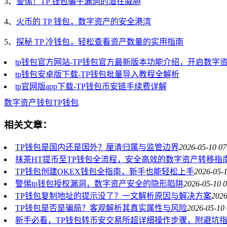
3、
警惕！TP 钱包骗子漏洞的潜在威胁
4、
火币的 TP 钱包，数字资产的安全港湾
5、
探秘 TP 冷钱包，轻松查看资产数量的实用指南
tp钱包官方网站-TP钱包官方最新版本功能介绍，开启数字
tp钱包安卓版下载-TP钱包批量导入教程全解析
tp官网版app下载-TP钱包币安链手续费详解
数字资产
钱包
TP钱包
相关文章：
TP钱包是国内还是国外？厘清归属与监管边界
2026-05-10 07
抹茶HT提币至TP钱包全流程，安全高效的数字资产转移指
TP钱包创建OKEX钱包全指南，新手也能轻松上手
2026-05-1
警惕tp钱包授权漏洞，数字资产安全的隐形陷阱
2026-05-10 0
TP钱包复制地址的提示没了？一文解析原因与解决方案
2026
TP钱包是否是骗局？客观解析其真实属性与风险
2026-05-10 
新手必看，TP钱包转币安交易所超详细操作步骤，附避坑