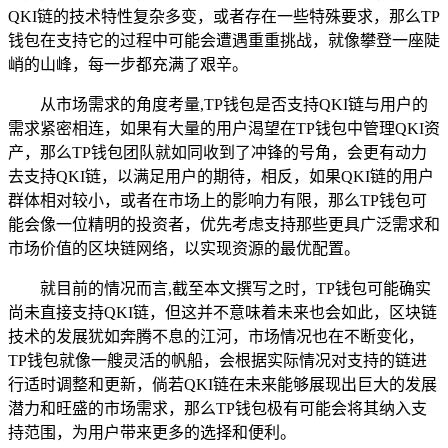
QKI链的技术特性复杂多变，或者存在一些特殊要求，那么TP
钱包在支持它的过程中可能会遭遇重重挑战，就像攀登一座陡
峭的山峰，每一步都充满了艰辛。
从市场需求的角度考量,TP钱包是否支持QKI链与用户的
需求紧密相连，如果有大量的用户渴望在TP钱包中管理QKI资
产，那么TP钱包团队就如同收到了冲锋的号角，会更有动力
去支持QKI链，以满足用户的期待，相反，如果QKI链的用户
群体相对较小，或者在市场上的影响力有限，那么TP钱包可
能会像一位精明的投资者，优先考虑支持那些更具广泛需求和
市场价值的区块链网络，以实现资源的最优配置。
就目前的情况而言,截至本文撰写之时，TP钱包可能确实
尚未直接支持QKI链，但这并不意味着未来也会如此，区块链
技术的发展犹如奔腾不息的江河，市场情况也在不断变化，
TP钱包就像一艘灵活的帆船，会根据实际情况对支持的链进
行适时调整和更新，倘若QKI链在未来能够展现出巨大的发展
潜力和旺盛的市场需求，那么TP钱包极有可能会将其纳入支
持范围，为用户带来更多的选择和便利。