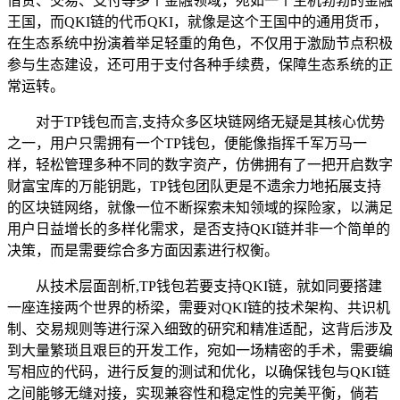
借贷、交易、支付等多个金融领域，宛如一个生机勃勃的金融
王国，而QKI链的代币QKI，就像是这个王国中的通用货币，
在生态系统中扮演着举足轻重的角色，不仅用于激励节点积极
参与生态建设，还可用于支付各种手续费，保障生态系统的正
常运转。
对于TP钱包而言,支持众多区块链网络无疑是其核心优势
之一，用户只需拥有一个TP钱包，便能像指挥千军万马一
样，轻松管理多种不同的数字资产，仿佛拥有了一把开启数字
财富宝库的万能钥匙，TP钱包团队更是不遗余力地拓展支持
的区块链网络，就像一位不断探索未知领域的探险家，以满足
用户日益增长的多样化需求，是否支持QKI链并非一个简单的
决策，而是需要综合多方面因素进行权衡。
从技术层面剖析,TP钱包若要支持QKI链，就如同要搭建
一座连接两个世界的桥梁，需要对QKI链的技术架构、共识机
制、交易规则等进行深入细致的研究和精准适配，这背后涉及
到大量繁琐且艰巨的开发工作，宛如一场精密的手术，需要编
写相应的代码，进行反复的测试和优化，以确保钱包与QKI链
之间能够无缝对接，实现兼容性和稳定性的完美平衡，倘若