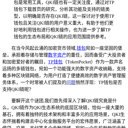
包是常用工具，QKI链也有一定关注度，通过对TP
钱包下载首页的研究，分析其功能及支持的链类
型，以明确是否存在QKI链，这一探讨对于使用TP
钱包且关注QKI链的用户意义重大，有助于他们更
好地利用钱包进行相关操作，也为进一步了解TP
钱包的生态布局和QKI链的应用范围提供参考。
在当今风起云涌的加密货币领域,
钱包
宛如一座坚固的堡
垒，承担着存储与管理
数字资产
的重任，因而备受广大投资者
和加密爱好者的瞩目，
TP钱包
（TokenPocket）作为一款声名
远扬的多链钱包，宛如一个功能强大的数字资产收纳箱，支持
着多种区块链网络，为用户打造了便捷高效的数字资产管理服
务体系，一个时常被人们提及的
问题
悄然浮现：TP钱包是否
支持QKI链呢？
要解开这个谜团,我们首先得深入了解QKI链究竟是什
么，QKI链作为QKI生态系统的底层区块链，恰似一座大厦的
基石，拥有着独特的技术架构和丰富多元的应用场景，QKI生
态怀揣着构建去中心化金融服务平台的宏伟愿景，广泛涵盖了