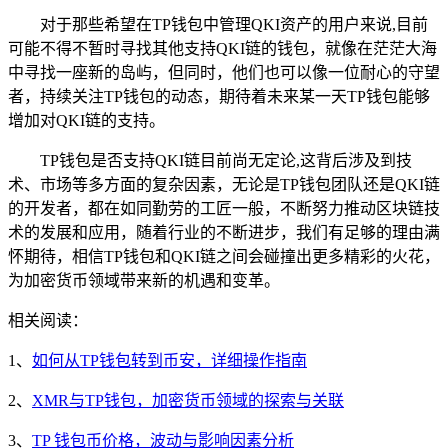
对于那些希望在TP钱包中管理QKI资产的用户来说,目前
可能不得不暂时寻找其他支持QKI链的钱包，就像在茫茫大海
中寻找一座新的岛屿，但同时，他们也可以像一位耐心的守望
者，持续关注TP钱包的动态，期待着未来某一天TP钱包能够
增加对QKI链的支持。
TP钱包是否支持QKI链目前尚无定论,这背后涉及到技
术、市场等多方面的复杂因素，无论是TP钱包团队还是QKI链
的开发者，都在如同勤劳的工匠一般，不断努力推动区块链技
术的发展和应用，随着行业的不断进步，我们有足够的理由满
怀期待，相信TP钱包和QKI链之间会碰撞出更多精彩的火花，
为加密货币领域带来新的机遇和变革。
相关阅读：
1、
如何从TP钱包转到币安，详细操作指南
2、
XMR与TP钱包，加密货币领域的探索与关联
3、
TP 钱包币价格，波动与影响因素分析