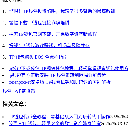
1、
警惕！TP钱包投资陷阱，我输了很多背后的惨痛教训
2、
警惕下载TP钱包链接诈骗陷阱
3、
探索TP钱包官网下载，开启数字资产新旅程
4、
揭秘 TP 钱包游戏赚钱，机遇与风险并存
5、
TP 钱包购买 EOS 全流程指南
tp钱包下载钱包-TP观察钱包教程，轻松掌握观察钱包使用
tp钱包官方正版安装-TP 钱包币转到欧易详细教程
tokenpocket安卓版-TP钱包私钥和助记词的区别解析
钱包
TP
加密货币
相关文章：
TP钱包代币全教程，零基础从入门到玩转代币操作
2026-06-
胶囊人TP钱包，轻量安全的数字资产随身管家
2026-06-13 17