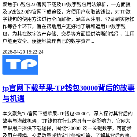
聚焦于tp钱包2.0官网下载及TP数字钱包用法解析，一方面提
及tp钱包2.0的官网下载途径，方便用户获取该钱包，对TP数
字钱包的使用方法进行全面解析，涵盖从注册、登录到实际操
作等各个环节，旨在帮助用户更好地了解和运用TP数字钱
包，为其在数字资产存储、交易等方面提供清晰的指引，让用
户能更安全、便捷地管理自己的数字资产...
2026-04-20 15:22:24
tp官网下载苹果-TP钱包30000背后的故事
与机遇
本文聚焦“tp官网下载苹果-TP钱包30000”，深入探讨其背后的
故事与潜藏机遇，TP钱包在行业内具有一定影响力，官网为
苹果用户提供下载途径，围绕“30000”这一关键数字，可能涉
及用户规模、交易数量或特定业务指标等，了解其背后故事，