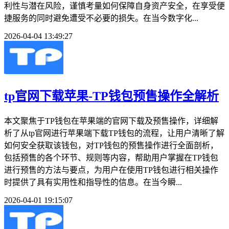
利性与潜在风险，谨慎考量如何保障自身资产安全，在享受便
捷服务的同时避免遭受不必要的损失。在当今数字化...
2026-04-04 13:49:27
tp官网下载苹果-TP钱包预售操作全解析
本文聚焦于TP钱包在苹果端的官网下载及预售操作，详细解
析了从tp官网进行苹果端下载TP钱包的流程，让用户清晰了解
如何安全获取该钱包，对TP钱包的预售操作进行全面剖析，
包括预售的各个环节、规则等内容，帮助用户掌握在TP钱包
进行预售的方法与要点，为用户在使用TP钱包进行相关操作
时提供了具有实用性和指导性的信息。在当今瞬...
2026-04-01 19:15:07