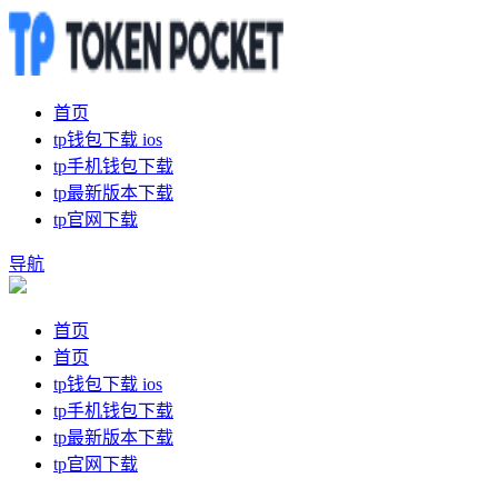
首页
tp钱包下载 ios
tp手机钱包下载
tp最新版本下载
tp官网下载
导航
首页
首页
tp钱包下载 ios
tp手机钱包下载
tp最新版本下载
tp官网下载