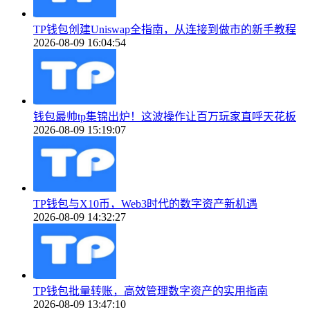
TP钱包创建Uniswap全指南，从连接到做市的新手教程
2026-08-09 16:04:54
钱包最帅tp集锦出炉！这波操作让百万玩家直呼天花板
2026-08-09 15:19:07
TP钱包与X10币，Web3时代的数字资产新机遇
2026-08-09 14:32:27
TP钱包批量转账，高效管理数字资产的实用指南
2026-08-09 13:47:10