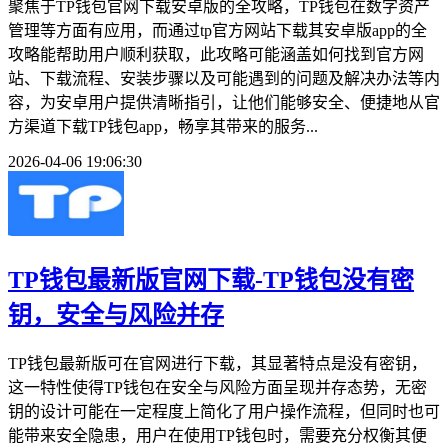
聚焦于TP钱包官网下载安卓版的全攻略，TP钱包在数字资产
管理等方面有应用，而通过tp官方网站下载其安卓版app的全
攻略能帮助用户顺利获取，此攻略可能涵盖如何找到官方网
站、下载流程、安装步骤以及可能遇到的问题及解决办法等内
容，为安卓用户提供清晰指引，让他们能够安全、便捷地从官
方渠道下载TP钱包app，畅享其带来的服务...
2026-04-06 19:06:30
TP钱包最新版官网下载-TP钱包没有密
钥，安全与风险并存
TP钱包最新版可在官网进行下载，其显著特点是没有密钥，
这一特性使得TP钱包在安全与风险方面呈现并存态势，无密
钥的设计可能在一定程度上简化了用户操作流程，但同时也可
能带来安全隐患，用户在使用TP钱包时，需要充分权衡其便