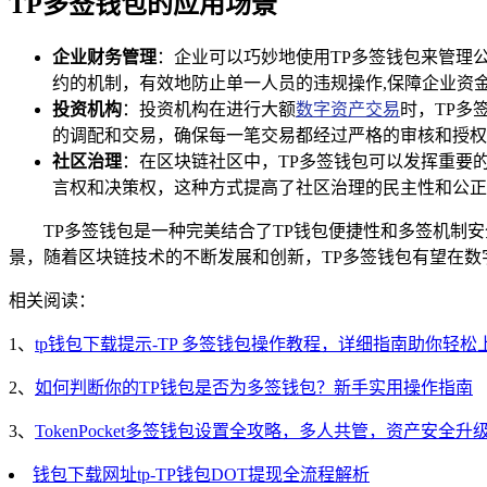
TP多签钱包的应用场景
企业财务管理
：企业可以巧妙地使用TP多签钱包来管理
约的机制，有效地防止单一人员的违规操作,保障企业资
投资机构
：投资机构在进行大额
数字资产交易
时，TP多
的调配和交易，确保每一笔交易都经过严格的审核和授权
社区治理
：在区块链社区中，TP多签钱包可以发挥重要
言权和决策权，这种方式提高了社区治理的民主性和公正
TP多签钱包是一种完美结合了TP钱包便捷性和多签机制
景，随着区块链技术的不断发展和创新，TP多签钱包有望在
相关阅读：
1、
tp钱包下载提示-TP 多签钱包操作教程，详细指南助你轻松
2、
如何判断你的TP钱包是否为多签钱包？新手实用操作指南
3、
TokenPocket多签钱包设置全攻略，多人共管，资产安全升
钱包下载网址tp-TP钱包DOT提现全流程解析