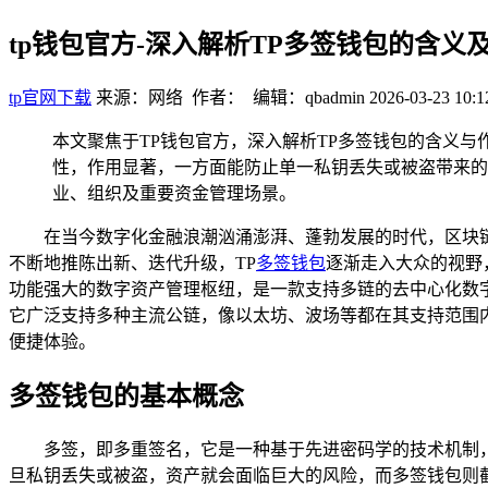
tp钱包官方-深入解析TP多签钱包的含义
tp官网下载
来源：网络 作者： 编辑：qbadmin
2026-03-23 10:1
本文聚焦于TP钱包官方，深入解析TP多签钱包的含义
性，作用显著，一方面能防止单一私钥丢失或被盗带来的
业、组织及重要资金管理场景。
在当今数字化金融浪潮汹涌澎湃、蓬勃发展的时代，区块
不断地推陈出新、迭代升级，TP
多签钱包
逐渐走入大众的视野，
功能强大的数字资产管理枢纽，是一款支持多链的去中心化数
它广泛支持多种主流公链，像以太坊、波场等都在其支持范围
便捷体验。
多签钱包的基本概念
多签，即多重签名，它是一种基于先进密码学的技术机制
旦私钥丢失或被盗，资产就会面临巨大的风险，而多签钱包则