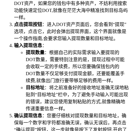
DOT资产，如果您的钱包中有多种资产，不妨利用搜索
功能快速定位DOT,就像在茫茫大海中精准找到目标岛屿
一样。
点击提现按钮
：进入DOT资产页面后，您会看到“提现”
选项，点击它，此时会弹出提现界面，这个界面就像是
一个操作指南,会要求您输入提现数量和目标地址。
输入提现信息
：
提现数量
：根据自己的实际需求输入要提现的
DOT数量，需要特别注意的是，提现过程中可能
会收取一定的手续费，所以您要确保钱包内的
DOT数量不仅足够支付提现金额，还要能覆盖手
续费,就像出门旅行要带够足够的费用一样。
目标地址
：将之前准备好的接收地址准确无误地粘
贴到“目标地址”栏中，为了避免手动输入可能出现
的错误，建议您使用复制粘贴的方式,就像精确地
传递重要信息一样。
确认提现信息
：您要仔细核对提现数量和目标地址，确
保每一个数字和字符都准确无误，确认无误后，再点击
“确认提现”按钮，这一步就像是按下了发射按钮,开启了