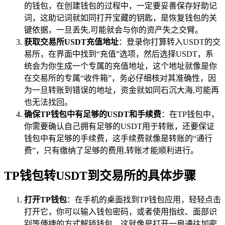
的钱包，在创建钱包的过程中，一定要妥善保存好助记
词，这助记词就如同打开宝藏的钥匙，是恢复钱包的关
键依据，一旦丢失,可能就会与你的资产失之交臂。
获取交易所USDT充值地址
：登录你打算转入USDT的交
易所，在界面中找到“充值”选项，然后选择USDT，系
统会为你生成一个专属的充值地址，这个地址就像是你
在交易所的专属“收件箱”，务必仔细核对其准确性，因
为一旦转账到错误的地址，资金就如同石沉大海,可能再
也无法找回。
确保TP钱包中有足够的USDT和手续费
：在TP钱包中，
你需要确认自己拥有足够的USDT用于转账，还要保证
钱包中有足够的手续费，这手续费就像是转账的“通行
费”，只有缴纳了足够的费用,转账才能顺利进行。
TP钱包转USDT到交易所的具体步骤
打开TP钱包
：在手机的桌面找到TP钱包应用，轻轻点击
打开它，你可以输入钱包密码，或者使用指纹、面部识
别等便捷的方式解锁钱包，这就像是打开一扇通往加密