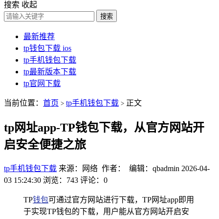
搜索
收起
搜索
最新推荐
tp钱包下载 ios
tp手机钱包下载
tp最新版本下载
tp官网下载
当前位置：
首页
tp手机钱包下载
正文
>
>
tp网址app-TP钱包下载，从官方网站开
启安全便捷之旅
tp手机钱包下载
来源：网络 作者： 编辑：qbadmin
2026-04-
03 15:24:30
浏览：743
评论：0
TP
钱包
可通过官方网站进行下载，TP网址app即用
于实现TP钱包的下载，用户能从官方网站开启安