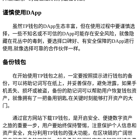
谨慎使用DApp
虽然TP钱包的DApp生态丰富，但在使用过程中要谨慎选
择，一些不知名或不可信的DApp可能存在安全风险，就像隐
藏在花丛中的毒刺，要选择口碑好、有安全保障的DApp进行
使用,就像选择可靠的合作伙伴一样。
备份钱包
在开始使用TP钱包之前，一定要按照提示进行钱包的备
份，可以将助记词写在纸上，并妥善保存，避免泄露，如果手
机丢失、损坏或被盗，备份的助记词可以帮助用户恢复钱包资
产，就像拥有了一把备用钥匙,在关键时刻能够打开资产的大
门。
通过官方网站下载TP钱包，是开启安全、便捷数字资产
之旅的重要一步，用户要始终保持警惕，注意保护个人信息和
资产安全，充分利用TP钱包的强大功能，在区块链的广阔世