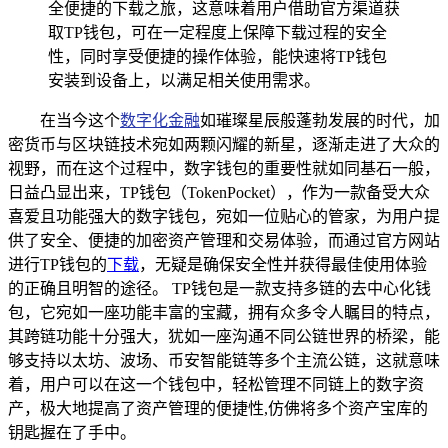
全便捷的下载之旅，这意味着用户借助官方渠道获
取TP钱包，可在一定程度上保障下载过程的安全
性，同时享受便捷的操作体验，能快速将TP钱包
安装到设备上，以满足相关使用需求。
在当今这个
数字化金融
如璀璨星辰般蓬勃发展的时代，加
密货币与区块链技术宛如两颗闪耀的新星，逐渐走进了大众的
视野，而在这个过程中，数字钱包的重要性就如同基石一般，
日益凸显出来，TP钱包（TokenPocket），作为一款备受大众
喜爱且功能强大的数字钱包，宛如一位贴心的管家，为用户提
供了安全、便捷的加密资产管理和交易体验，而通过官方网站
进行TP钱包的
下载
，无疑是确保安全性并获得最佳使用体验
的正确且明智的途径。 TP钱包是一款支持多链的去中心化钱
包，它宛如一座功能丰富的宝藏，拥有众多令人瞩目的特点，
其跨链功能十分强大，犹如一座沟通不同公链世界的桥梁，能
够支持以太坊、波场、币安智能链等多个主流公链，这就意味
着，用户可以在这一个钱包中，轻松管理不同链上的数字资
产，极大地提高了资产管理的便捷性,仿佛将多个资产宝库的
钥匙握在了手中。