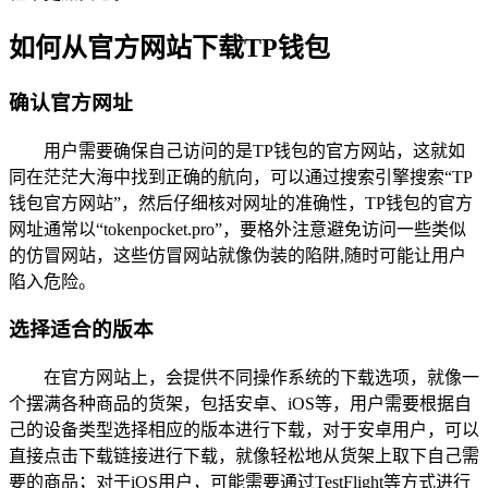
如何从官方网站下载TP钱包
确认官方网址
用户需要确保自己访问的是TP钱包的官方网站，这就如
同在茫茫大海中找到正确的航向，可以通过搜索引擎搜索“TP
钱包官方网站”，然后仔细核对网址的准确性，TP钱包的官方
网址通常以“tokenpocket.pro”，要格外注意避免访问一些类似
的仿冒网站，这些仿冒网站就像伪装的陷阱,随时可能让用户
陷入危险。
选择适合的版本
在官方网站上，会提供不同操作系统的下载选项，就像一
个摆满各种商品的货架，包括安卓、iOS等，用户需要根据自
己的设备类型选择相应的版本进行下载，对于安卓用户，可以
直接点击下载链接进行下载，就像轻松地从货架上取下自己需
要的商品；对于iOS用户，可能需要通过TestFlight等方式进行