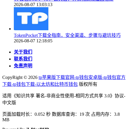
2026-08-07 13:03:13
TokenPocket下载全指南，安全渠道、步骤与避坑技巧
2026-08-07 12:18:05
关于我们
联系我们
免责声明
CopyRight ©
2026
tp苹果版下载官网-tp钱包安卓版-tp钱包官方
下载-tp钱包下载-以太坊和比特币钱包
版权所有
适用《知识共享 署名-非商业性使用-相同方式共享 3.0》协议-
中文版
页面加载时长：0.052 秒 数据库查询：19 次 占用内存：3.8
MB