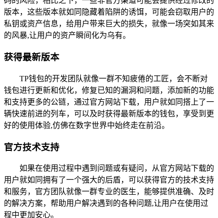
码的风险，相比之下，一些非官方渠道可能会提供经过修改的
版本，这些版本就如同隐藏着陷阱的诱饵，可能会窃取用户的
私钥或资产信息，给用户带来巨大的损失，就像一场突如其来
的风暴,让用户的资产瞬间化为乌有。
获得最新版本
TP钱包的开发团队就像一群不知疲倦的工匠，会不断对
钱包进行更新和优化，修复已知的漏洞和问题，添加新的功能
和支持更多的公链，通过官方网站下载，用户就如同搭上了一
辆快速前进的列车，可以及时获得最新版本的钱包，享受到更
好的使用体验,仿佛在数字世界中始终走在前沿。
官方技术支持
如果在使用过程中遇到问题或有疑问，从官方网站下载的
用户就如同拥有了一个强大的后盾，可以获得官方的技术支持
和服务，官方团队就像一群专业的医生，能够提供准确、及时
的解决方案，帮助用户解决遇到的各种问题,让用户在使用过
程中更加安心。