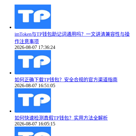
imToken与TP钱包助记词通用吗？一文讲清兼容性与操
作注意事项
2026-08-07 17:36:24
如何正确下载TP钱包？安全合规的官方渠道指南
2026-08-07 16:51:05
如何快速检测真假TP钱包？实用方法全解析
2026-08-07 16:05:15