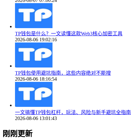
2026-08-07 07:00:24
TP钱包是什么？一文读懂这款Web3核心加密工具
2026-08-06 19:02:16
TP钱包使用避坑指南，这些内容绝对不能搜
2026-08-06 18:16:54
一文搞懂TP钱包杠杆，玩法、风险与新手避坑全指南
2026-08-06 13:01:43
刚刚更新