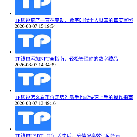
TP钱包资产一直在变动，数字时代个人财富的真实写照
2026-08-07 15:19:54
TP钱包添加NFT全指南，轻松管理你的数字藏品
2026-08-07 14:34:39
TP钱包怎么看币价走势？新手也能快速上手的操作指南
2026-08-07 13:49:16
TP钱包USDT（U）丢失后，分情况高效追回指南