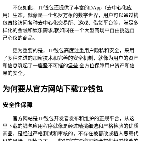
不仅如此，TP钱包还提供了丰富的DApp（去中心化应
用）生态，就像是一个包罗万象的数字世界，用户可以通过钱
包直接访问各种去中心化交易所、游戏、借贷平台等，满足多
样化的金融和娱乐需求,就如同在一个大型商场中自由挑选自
己心仪的商品。
更为重要的是，TP钱包高度注重用户隐私和安全，采用
了多种先进的加密技术和完善的安全机制，就像为用户的资产
和信息筑起了一座坚不可摧的堡垒,全方位保障用户资产和信
息的安全。
为何要从官方网站下载TP钱包
安全性保障
官方网站是TP钱包开发者发布和维护的正规平台，从这
里下载的钱包应用程序就像是经过精挑细选和严格检验的优质
商品，是经过严格测试和审核的，不存在被篡改或植入恶意代