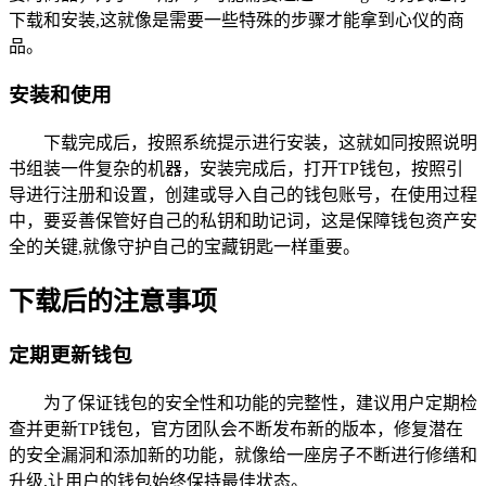
下载和安装,这就像是需要一些特殊的步骤才能拿到心仪的商
品。
安装和使用
下载完成后，按照系统提示进行安装，这就如同按照说明
书组装一件复杂的机器，安装完成后，打开TP钱包，按照引
导进行注册和设置，创建或导入自己的钱包账号，在使用过程
中，要妥善保管好自己的私钥和助记词，这是保障钱包资产安
全的关键,就像守护自己的宝藏钥匙一样重要。
下载后的注意事项
定期更新钱包
为了保证钱包的安全性和功能的完整性，建议用户定期检
查并更新TP钱包，官方团队会不断发布新的版本，修复潜在
的安全漏洞和添加新的功能，就像给一座房子不断进行修缮和
升级,让用户的钱包始终保持最佳状态。