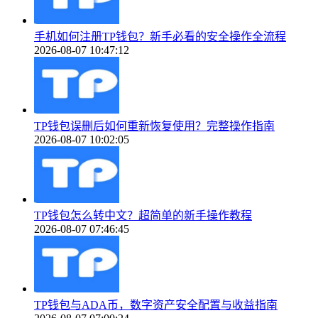
手机如何注册TP钱包？新手必看的安全操作全流程
2026-08-07 10:47:12
TP钱包误删后如何重新恢复使用？完整操作指南
2026-08-07 10:02:05
TP钱包怎么转中文？超简单的新手操作教程
2026-08-07 07:46:45
TP钱包与ADA币，数字资产安全配置与收益指南