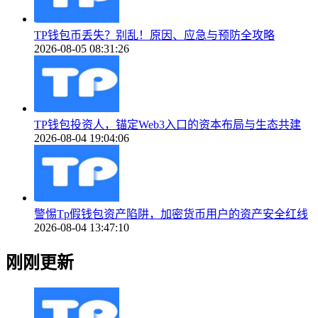
TP钱包币丢失？别乱！原因、应急与预防全攻略
2026-08-05 08:31:26
TP钱包投资人，锚定Web3入口的资本布局与生态共建
2026-08-04 19:04:06
警惕Tp假钱包资产陷阱，加密货币用户的资产安全红线
2026-08-04 13:47:10
刚刚更新