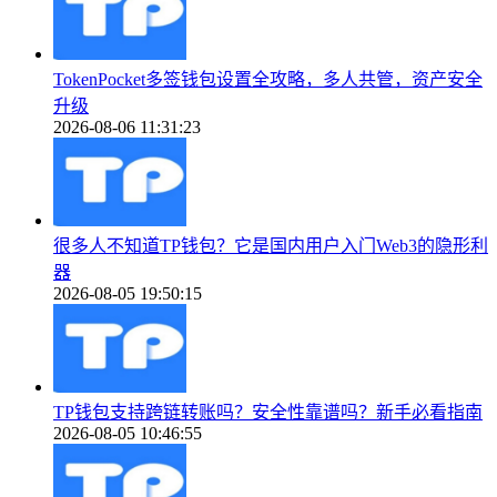
TokenPocket多签钱包设置全攻略，多人共管，资产安全
升级
2026-08-06 11:31:23
很多人不知道TP钱包？它是国内用户入门Web3的隐形利
器
2026-08-05 19:50:15
TP钱包支持跨链转账吗？安全性靠谱吗？新手必看指南
2026-08-05 10:46:55