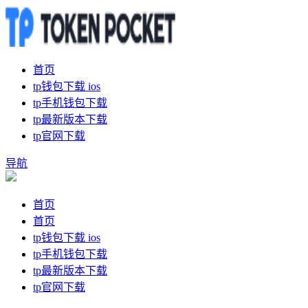
首页
tp钱包下载 ios
tp手机钱包下载
tp最新版本下载
tp官网下载
导航
首页
首页
tp钱包下载 ios
tp手机钱包下载
tp最新版本下载
tp官网下载