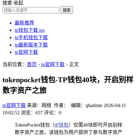
搜索
收起
搜索
最新推荐
tp钱包下载 ios
tp手机钱包下载
tp最新版本下载
tp官网下载
当前位置：
首页
tp官网下载
正文
>
>
tokenpocket钱包-TP钱包40块，开启别样
数字资产之旅
tp官网下载
来源：网络 作者： 编辑：qbadmin
2026-04-11
10:02:52
浏览：657
评论：0
TokenPocket钱包（
tP钱包
）仅需40块即可开启别样
数字资产之旅，该钱包为用户提供了参与数字资产