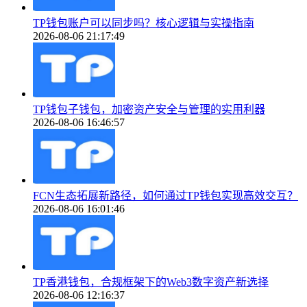
TP钱包账户可以同步吗？核心逻辑与实操指南
2026-08-06 21:17:49
TP钱包子钱包，加密资产安全与管理的实用利器
2026-08-06 16:46:57
FCN生态拓展新路径，如何通过TP钱包实现高效交互？
2026-08-06 16:01:46
TP香港钱包，合规框架下的Web3数字资产新选择
2026-08-06 12:16:37