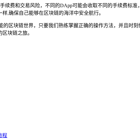
易手续费和交易风险，不同的DApp可能会收取不同的手续费标
一样,确保自己能够在区块链的海洋中安全航行。
可能的区块链世界，只要我们熟练掌握正确的操作方法，并且时刻
的区块链之旅。
旅程