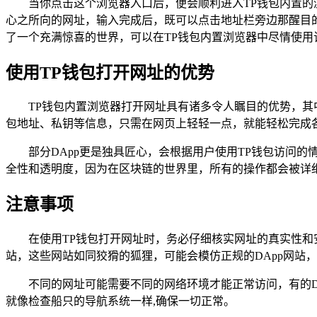
当你点击这个浏览器入口后，便会顺利进入TP钱包内置
心之所向的网址，输入完成后，既可以点击地址栏旁边那醒目的
了一个充满惊喜的世界，可以在TP钱包内置浏览器中尽情使用
使用TP钱包打开网址的优势
TP钱包内置浏览器打开网址具有诸多令人瞩目的优势，其
包地址、私钥等信息，只需在网页上轻轻一点，就能轻松完成
部分DApp更是独具匠心，会根据用户使用TP钱包访问
全性和透明度，因为在区块链的世界里，所有的操作都会被详
注意事项
在使用TP钱包打开网址时，务必仔细核实网址的真实性
站，这些网站如同狡猾的狐狸，可能会模仿正规的DApp网站
不同的网址可能需要不同的网络环境才能正常访问，有的D
就像检查船只的导航系统一样,确保一切正常。