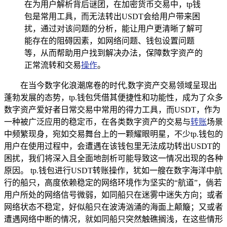
在为用户解析背后谜团，在加密货币交易中，tp钱
包是常用工具，而无法转出USDT会给用户带来困
扰，通过对该问题的分析，能让用户更清晰了解可
能存在的阻碍因素，如网络问题、钱包设置问题
等，从而帮助用户找到解决办法，保障数字资产的
正常流转和交易
操作
。
在当今数字化浪潮席卷的时代,数字资产交易领域呈现出
蓬勃发展的态势，tp.钱包凭借其便捷性和功能性，成为了众多
数字资产爱好者日常交易中常用的得力工具，而USDT，作为
一种被广泛应用的稳定币，在各类数字资产的交易与
转账
场景
中频繁现身，宛如交易舞台上的一颗耀眼明星，不少tp.钱包的
用户在使用过程中，会遭遇在该钱包里无法成功转出USDT的
困扰，我们将深入且全面地剖析可能导致这一情况出现的各种
原因。 tp.钱包进行USDT转账操作，犹如一艘在数字海洋中航
行的船只，高度依赖稳定的网络环境作为坚实的“航道”，倘若
用户所处的网络信号微弱，如同船只在迷雾中迷失方向；或者
网络状态不稳定，好似船只在波涛汹涌的海面上颠簸；又或者
遭遇网络中断的情况，就如同船只突然触礁搁浅，在这些情形