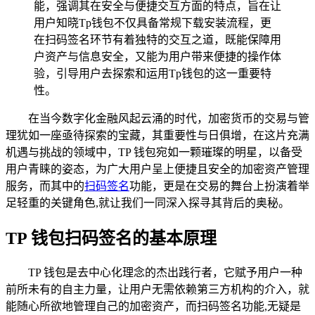
能，强调其在安全与便捷交互方面的特点，旨在让
用户知晓Tp钱包不仅具备常规下载安装流程，更
在扫码签名环节有着独特的交互之道，既能保障用
户资产与信息安全，又能为用户带来便捷的操作体
验，引导用户去探索和运用Tp钱包的这一重要特
性。
在当今数字化金融风起云涌的时代，加密货币的交易与管
理犹如一座亟待探索的宝藏，其重要性与日俱增，在这片充满
机遇与挑战的领域中，TP 钱包宛如一颗璀璨的明星，以备受
用户青睐的姿态，为广大用户呈上便捷且安全的加密资产管理
服务，而其中的
扫码签名
功能，更是在交易的舞台上扮演着举
足轻重的关键角色,就让我们一同深入探寻其背后的奥秘。
TP 钱包扫码签名的基本原理
TP 钱包是去中心化理念的杰出践行者，它赋予用户一种
前所未有的自主力量，让用户无需依赖第三方机构的介入，就
能随心所欲地管理自己的加密资产，而扫码签名功能,无疑是