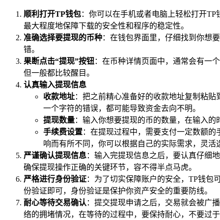
顺利打开TP钱包
：你可以在手机或者电脑上轻松打开TP
最大程度地保障下载的安全性和程序的稳定性。
准确选择要提现的币种
：在钱包界面里，仔细找到你想要
错。
果断点击“提现”按钮
：在币种详情页面中，通常会有一个
但一般都比较醒目。
认真输入提现信息
收款地址
：把之前精心准备好的收款地址复制粘贴
一个字符的错误，都可能导致资金去向不明。
提现数量
：输入你想要提现的币的数量，在输入的
手续费设置
：在提现过程中，需要支付一定数额的
响而有所不同，你可以根据自己的实际需求，灵活
严谨确认提现信息
：输入完提现信息之后，要认真仔细地
确保提现操作正确的关键环节，容不得半点马虎。
严格进行身份验证
：为了切实保障账户的安全，TP钱包
份验证即可，身份验证是保护你资产安全的重要防线。
耐心等待交易确认
：提交提现申请之后，交易就会被广播
络的拥堵情况，在等待的过程中，要保持耐心，不要过于