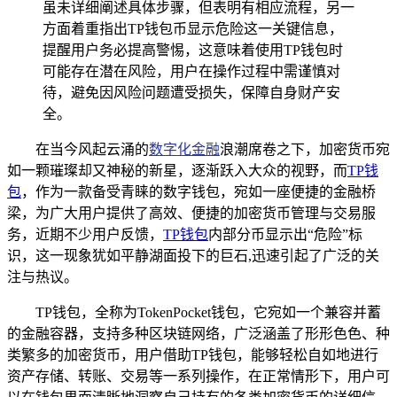
虽未详细阐述具体步骤，但表明有相应流程，另一
方面着重指出TP钱包币显示危险这一关键信息，
提醒用户务必提高警惕，这意味着使用TP钱包时
可能存在潜在风险，用户在操作过程中需谨慎对
待，避免因风险问题遭受损失，保障自身财产安
全。
在当今风起云涌的
数字化金融
浪潮席卷之下，加密货币宛
如一颗璀璨却又神秘的新星，逐渐跃入大众的视野，而
TP
钱
包
，作为一款备受青睐的数字钱包，宛如一座便捷的金融桥
梁，为广大用户提供了高效、便捷的加密货币管理与交易服
务，近期不少用户反馈，
TP钱包
内部分币显示出“危险”标
识，这一现象犹如平静湖面投下的巨石,迅速引起了广泛的关
注与热议。
TP钱包，全称为TokenPocket钱包，它宛如一个兼容并蓄
的金融容器，支持多种区块链网络，广泛涵盖了形形色色、种
类繁多的加密货币，用户借助TP钱包，能够轻松自如地进行
资产存储、转账、交易等一系列操作，在正常情形下，用户可