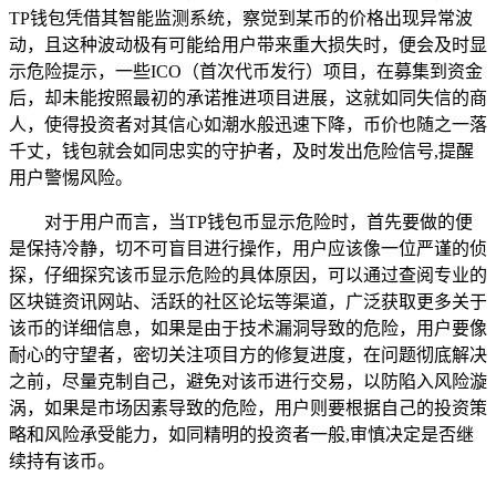
TP钱包凭借其智能监测系统，察觉到某币的价格出现异常波
动，且这种波动极有可能给用户带来重大损失时，便会及时显
示危险提示，一些ICO（首次代币发行）项目，在募集到资金
后，却未能按照最初的承诺推进项目进展，这就如同失信的商
人，使得投资者对其信心如潮水般迅速下降，币价也随之一落
千丈，钱包就会如同忠实的守护者，及时发出危险信号,提醒
用户警惕风险。
对于用户而言，当TP钱包币显示危险时，首先要做的便
是保持冷静，切不可盲目进行操作，用户应该像一位严谨的侦
探，仔细探究该币显示危险的具体原因，可以通过查阅专业的
区块链资讯网站、活跃的社区论坛等渠道，广泛获取更多关于
该币的详细信息，如果是由于技术漏洞导致的危险，用户要像
耐心的守望者，密切关注项目方的修复进度，在问题彻底解决
之前，尽量克制自己，避免对该币进行交易，以防陷入风险漩
涡，如果是市场因素导致的危险，用户则要根据自己的投资策
略和风险承受能力，如同精明的投资者一般,审慎决定是否继
续持有该币。