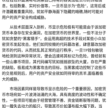
以在钱包界面清晰地洞察自己持有的各类加密货币的详细信
息，包括数量、实时价值等，一旦币显示为“危险”，这背后或
许潜藏着重重风险，犹如平静海面下隐藏的暗礁,随时可能对
用户的资产安全构成威胁。
从技术层面深入剖析，币显示危险极有可能是由于该加密
货币本身存在安全漏洞，在加密货币的世界里，一些不法分子
犹如贪婪的“黑客猎手”，会运用高超的技术手段对某些小众加
密货币发起攻击，他们如同狡猾的代码篡改者，肆意篡改加密
货币的代码，从而扰乱其正常的运行秩序，一旦TP钱包敏锐
地检测到这种异常状况，便会迅速将其标记为危险，曾经就有
一些山寨币项目，其代码编写犹如摇摇欲坠的大厦，存在严重
的缺陷，极易成为黑客攻击的目标，当黑客成功控制了这些币
的交易规则后，用户的资产安全就如同待宰的羔羊,面临着极
大的威胁。
市场因素同样是导致币显示危险的一个重要原因，加密货
币市场宛如一片波涛汹涌的大海，具有高度的波动性和不确定
性，一些项目可能由于经营管理不善、资金链断裂等问题，犹
如一艘失去动力的船只，导致其币价如瀑布般大幅下跌，当