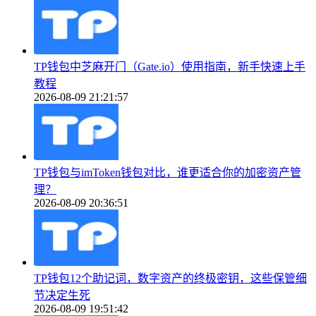
TP钱包中芝麻开门（Gate.io）使用指南，新手快速上手
教程
2026-08-09 21:21:57
TP钱包与imToken钱包对比，谁更适合你的加密资产管
理？
2026-08-09 20:36:51
TP钱包12个助记词，数字资产的终极密钥，这些保管细
节决定生死
2026-08-09 19:51:42