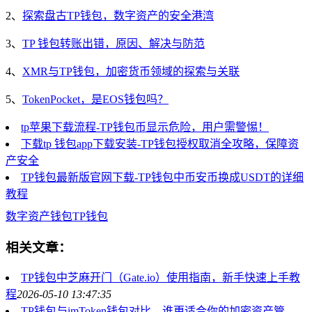
2、
探索盘古TP钱包，数字资产的安全港湾
3、
TP 钱包转账出错，原因、解决与防范
4、
XMR与TP钱包，加密货币领域的探索与关联
5、
TokenPocket，是EOS钱包吗？
tp苹果下载流程-TP钱包币显示危险，用户需警惕！
下载tp 钱包app下载安装-TP钱包授权取消全攻略，保障资
产安全
TP钱包最新版官网下载-TP钱包中币安币换成USDT的详细
教程
数字资产
钱包
TP钱包
相关文章：
TP钱包中芝麻开门（Gate.io）使用指南，新手快速上手教
程
2026-05-10 13:47:35
TP钱包与imToken钱包对比，谁更适合你的加密资产管