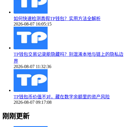
如何快速检测真假TP钱包？实用方法全解析
2026-08-07 16:05:15
TP钱包交易记录能隐藏吗？别混淆本地与链上的隐私边
界
2026-08-07 11:32:36
TP钱包币价值不对，藏在数字余额里的资产风险
2026-08-07 09:17:08
刚刚更新