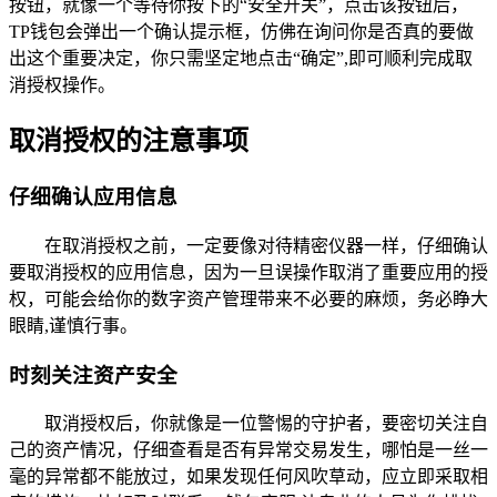
按钮，就像一个等待你按下的“安全开关”，点击该按钮后，
TP钱包会弹出一个确认提示框，仿佛在询问你是否真的要做
出这个重要决定，你只需坚定地点击“确定”,即可顺利完成取
消授权操作。
取消授权的注意事项
仔细确认应用信息
在取消授权之前，一定要像对待精密仪器一样，仔细确认
要取消授权的应用信息，因为一旦误操作取消了重要应用的授
权，可能会给你的数字资产管理带来不必要的麻烦，务必睁大
眼睛,谨慎行事。
时刻关注资产安全
取消授权后，你就像是一位警惕的守护者，要密切关注自
己的资产情况，仔细查看是否有异常交易发生，哪怕是一丝一
毫的异常都不能放过，如果发现任何风吹草动，应立即采取相