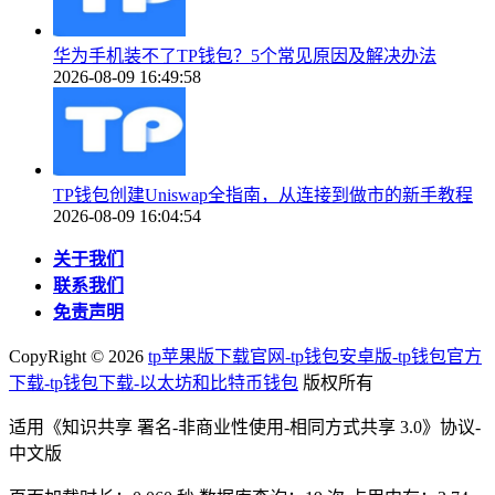
华为手机装不了TP钱包？5个常见原因及解决办法
2026-08-09 16:49:58
TP钱包创建Uniswap全指南，从连接到做市的新手教程
2026-08-09 16:04:54
关于我们
联系我们
免责声明
CopyRight ©
2026
tp苹果版下载官网-tp钱包安卓版-tp钱包官方
下载-tp钱包下载-以太坊和比特币钱包
版权所有
适用《知识共享 署名-非商业性使用-相同方式共享 3.0》协议-
中文版