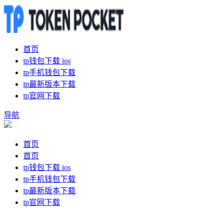
首页
tp钱包下载 ios
tp手机钱包下载
tp最新版本下载
tp官网下载
导航
首页
首页
tp钱包下载 ios
tp手机钱包下载
tp最新版本下载
tp官网下载