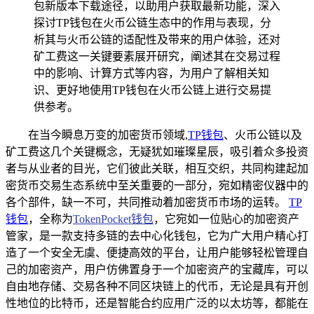
包新版本下载途径，以助用户获取最新功能，深入
探讨TP钱包在火币公链生态中的作用与表现，分
析其与火币公链的适配性及带来的用户体验，还对
矿工费这一关键要素展开研究，阐述其在交易过程
中的影响、计算方式等内容，为用户了解相关知
识、更好地使用TP钱包在火币公链上进行交易提
供参考。
在当今瞬息万变的加密货币领域,
TP
钱包
、火币公链以及
矿工费这几个关键概念，无疑犹如璀璨星辰，吸引着众多投资
者与从业者的目光，它们彼此关联，相互交织，共同构建起加
密货币交易生态系统中至关重要的一部分，宛如精密仪器中的
各个部件，缺一不可，共同推动着加密货币市场的运转。
TP
钱包
，全称为
TokenPocket钱包
，它宛如一位贴心的加密资产
管家，是一款支持多链的去中心化钱包，它为广大用户精心打
造了一个安全无虞、便捷高效的平台，让用户能够轻松管理自
己的加密资产，用户仿佛置身于一个加密资产的宝藏库，可以
自由地存储、交易各种不同区块链上的代币，无论是具有开创
性地位的比特币，还是智能合约应用广泛的以太坊等，都能在