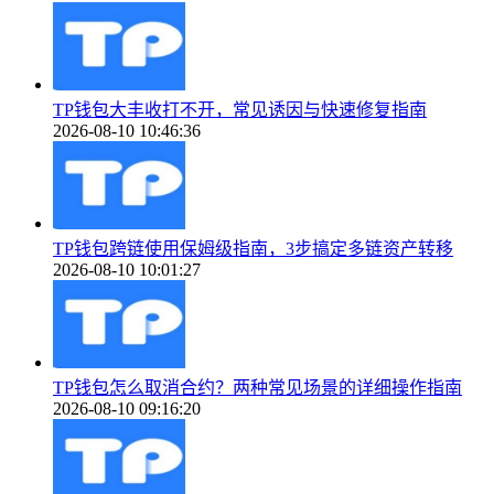
TP钱包大丰收打不开，常见诱因与快速修复指南
2026-08-10 10:46:36
TP钱包跨链使用保姆级指南，3步搞定多链资产转移
2026-08-10 10:01:27
TP钱包怎么取消合约？两种常见场景的详细操作指南
2026-08-10 09:16:20