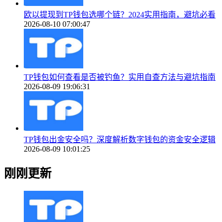
欧以提现到TP钱包选哪个链？2024实用指南，避坑必看
2026-08-10 07:00:47
TP钱包如何查看是否被钓鱼？实用自查方法与避坑指南
2026-08-09 19:06:31
TP钱包出金安全吗？深度解析数字钱包的资金安全逻辑
2026-08-09 10:01:25
刚刚更新