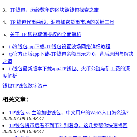
3、
TP钱包，历经数年的区块链钱包探索之旅
4、
TP 钱包代币曲线，洞察加密货币市场的关键工具
5、
关于 TP 钱包取消授权的全面解析
tp冷钱包app下载-TP钱包设置波场网络详细教程
tp官方正版app下载-TP钱包余额显示为 0，背后原因与解决
之道
tp钱包最新版本下载app-TP钱包、火币公链与矿工费的深
度解析
钱包
TP钱包
数字资产
相关文章：
TP钱包 vs 主流加密钱包，中文用户的Web3入口怎么选？
2026-07-08 16:48:47
TP钱包提币后看不到币？别着急，这几步帮你快速找回
2026-07-08 16:48:47