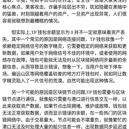
盗取，毕竟，在数字货币的世界里，安全性一直是大家关注的
核心焦点，黑客攻击、诈骗手段层出不穷，犹如隐藏在黑暗中
的猛兽，时刻觊觎着用户的资产，一旦资产出现异常，人们很
容易就联想到最糟糕的情况。
但实际上,TP 钱包余额显示为 0 并不一定就意味着资产丢
失，其中一个常见的原因是网络连接问题，TP 钱包就像一个
依赖稳定网络信号的数字精灵，它需要稳定的网络来获取和更
新数据，如果用户处于网络信号不佳的环境中，或者使用的网
络存在故障，钱包可能就无法及时从区块链网络同步最新的余
额信息，从而导致显示错误，想象一下，当用户在地下停车
场、偏远山区等网络覆盖较差的地方打开钱包时，就如同让数
字精灵陷入了一片信号的荒漠，自然可能出现这种情况。
另一个可能的原因是区块链节点问题,TP 钱包需要与区块
链节点进行通信，就像船只需要与港口进行信息交互一样，以
此来获取资产数据，如果节点出现拥堵、维护或故障，钱包就
无法正常获取数据，进而显示错误的余额，在一些热门的区块
链网络中，由于交易量大，节点可能会不堪重负，就像繁忙的
港口无法及时处理大量的船只信息一样，出现数据同步延迟或