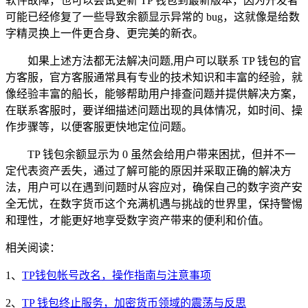
软件故障，也可以尝试更新 TP 钱包到最新版本，因为开发者
可能已经修复了一些导致余额显示异常的 bug，这就像是给数
字精灵换上一件更合身、更完美的新衣。
如果上述方法都无法解决问题,用户可以联系 TP 钱包的官
方客服，官方客服通常具有专业的技术知识和丰富的经验，就
像经验丰富的船长，能够帮助用户排查问题并提供解决方案，
在联系客服时，要详细描述问题出现的具体情况，如时间、操
作步骤等，以便客服更快地定位问题。
TP 钱包余额显示为 0 虽然会给用户带来困扰，但并不一
定代表资产丢失，通过了解可能的原因并采取正确的解决方
法，用户可以在遇到问题时从容应对，确保自己的数字资产安
全无忧，在数字货币这个充满机遇与挑战的世界里，保持警惕
和理性，才能更好地享受数字资产带来的便利和价值。
相关阅读：
1、
TP钱包帐号改名，操作指南与注意事项
2、
TP 钱包终止服务，加密货币领域的震荡与反思