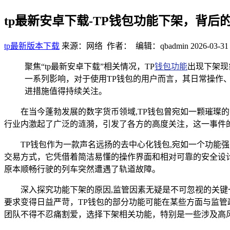
tp最新安卓下载-TP钱包功能下架，背后
tp最新版本下载
来源：网络 作者： 编辑：qbadmin
2026-03-31
聚焦“tp最新安卓下载”相关情况，TP
钱包功能
出现下架现
一系列影响，对于使用TP钱包的用户而言，其日常操作
进措施值得持续关注。
在当今蓬勃发展的数字货币领域,TP钱包曾宛如一颗璀璨
行业内激起了广泛的涟漪，引发了各方的高度关注，这一事件
TP钱包作为一款声名远扬的去中心化钱包,宛如一个功能
交易方式，它凭借着简洁易懂的操作界面和相对可靠的安全设
原本顺畅行驶的列车突然遭遇了轨道故障。
深入探究功能下架的原因,监管因素无疑是不可忽视的关
要求变得日益严苛，TP钱包的部分功能可能在某些方面与监
团队不得不忍痛割爱，选择下架相关功能，特别是一些涉及高