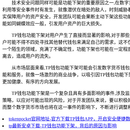
技术安全问题同样可能是功能下架的重要原因之一,在数
利用等安全事件时有发生，就像潜伏在暗处的敌人，时刻威胁
实保障用户的资产安全，开发团队可能会果断主动下架这些功
能如同蝴蝶效应一般，引发用户资产的巨大损失。
TP钱包功能下架对用户产生了直接而显著的影响,对于
户可能不得不四处寻找其他替代钱包来满足自己的需求，这不
一个陌生的领域，充满了不确定性，功能下架也可能在一定程
离去，造成用户的流失。
从市场层面来看,TP钱包功能下架可能会引发数字货币钱
能和服务，就像一场激烈的商业战争，以吸引因TP钱包功能
更加健康、有序的方向发展。
TP钱包功能下架是一个复杂且具有多面影响的事件,涉
策略，以应对可能出现的风险，对于开发团队来说，要以积极
而整个数字货币市场也将在这一事件的影响下，不断进行调整
tokenpocket官网地址-官方下载TP钱包APP，开启安全便
tp最新安卓下载-TP钱包功能下架，背后的原因与影响