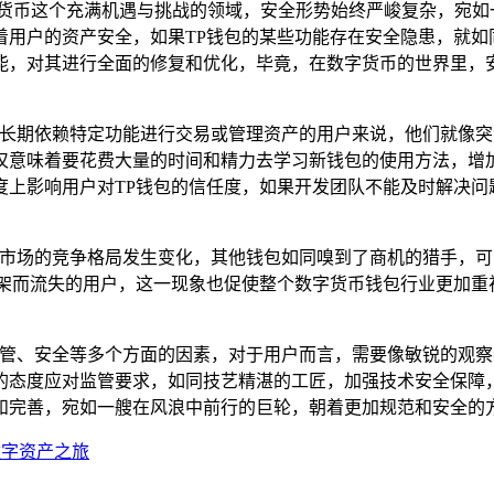
字货币这个充满机遇与挑战的领域，安全形势始终严峻复杂，宛如
着用户的资产安全，如果TP钱包的某些功能存在安全隐患，就如
能，对其进行全面的修复和优化，毕竟，在数字货币的世界里，
那些长期依赖特定功能进行交易或管理资产的用户来说，他们就像
仅意味着要花费大量的时间和精力去学习新钱包的使用方法，增
度上影响用户对TP钱包的信任度，如果开发团队不能及时解决问
包市场的竞争格局发生变化，其他钱包如同嗅到了商机的猎手，可
下架而流失的用户，这一现象也促使整个数字货币钱包行业更加重
及监管、安全等多个方面的因素，对于用户而言，需要像敏锐的观
的态度应对监管要求，如同技艺精湛的工匠，加强技术安全保障
和完善，宛如一艘在风浪中前行的巨轮，朝着更加规范和安全的
捷数字资产之旅