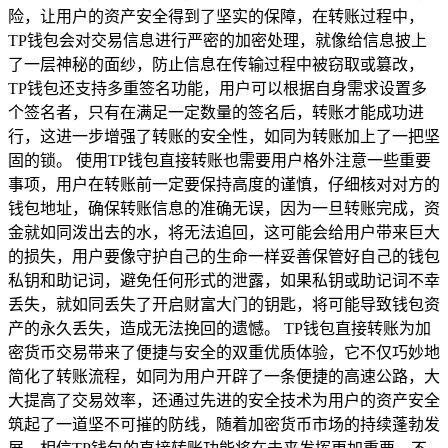
险，让用户的资产安全得到了坚实的保障，在转账过程中，
TP钱包会对交易信息进行严密的加密处理，就像给信息披上
了一层神秘的面纱，防止信息在传输过程中被窃取或篡改，
TP钱包还支持多重签名功能，用户可以根据自身需求设置多
个签名者，只有在满足一定数量的签名后，转账才能成功进
行，这进一步增强了转账的安全性，如同为转账加上了一把坚
固的锁。 使用TP钱包直接转账也需要用户格外注意一些重要
事项，用户在转账前一定要保持高度的谨慎，仔细核对对方的
钱包地址，确保转账信息的准确无误，因为一旦转账完成，资
金就如同泼出去的水，将无法追回，这可能会给用户带来巨大
的损失，用户要像守护自己的生命一样妥善保管好自己的钱包
私钥和助记词，避免任何形式的泄露，如果私钥或助记词不幸
丢失，就如同丢失了开启财富大门的钥匙，将可能导致钱包资
产的永久丢失，造成无法挽回的遗憾。 TP钱包直接转账为加
密货币交易带来了便捷与安全的双重优质体验，它不仅巧妙地
简化了转账流程，如同为用户开辟了一条便捷的高速公路，大
大提高了交易效率，还通过先进的安全技术为用户的资产安全
筑起了一道坚不可摧的防线，随着加密货币市场的持续蓬勃发