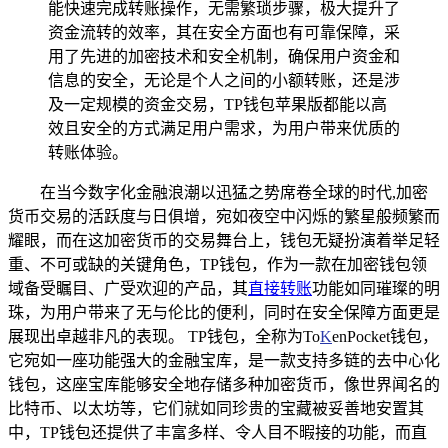
能快速完成转账操作，无需繁琐步骤，极大提升了
资金流转的效率，其在安全方面也有可靠保障，采
用了先进的加密技术和安全机制，确保用户资金和
信息的安全，无论是个人之间的小额转账，还是涉
及一定规模的资金交易，TP钱包苹果版都能以高
效且安全的方式满足用户需求，为用户带来优质的
转账体验。
在当今数字化金融浪潮以迅猛之势席卷全球的时代,加密
货币交易的活跃度与日俱增，宛如夜空中闪烁的繁星般频繁而
耀眼，而在这加密货币的交易舞台上，钱包无疑扮演着举足轻
重、不可或缺的关键角色，TP钱包，作为一款在加密钱包领
域备受瞩目、广受欢迎的产品，其
直接转账
功能如同璀璨的明
珠，为用户带来了无与伦比的便利，同时在安全保障方面更是
展现出卓越非凡的表现。 TP钱包，全称为To
K
enPocket钱包，
它宛如一座功能强大的金融宝库，是一款支持多链的去中心化
钱包，这座宝库能够安全地存储多种加密货币，像世界闻名的
比特币、以太坊等，它们就如同珍贵的宝藏被妥善地安置其
中，TP钱包还提供了丰富多样、令人目不暇接的功能，而直