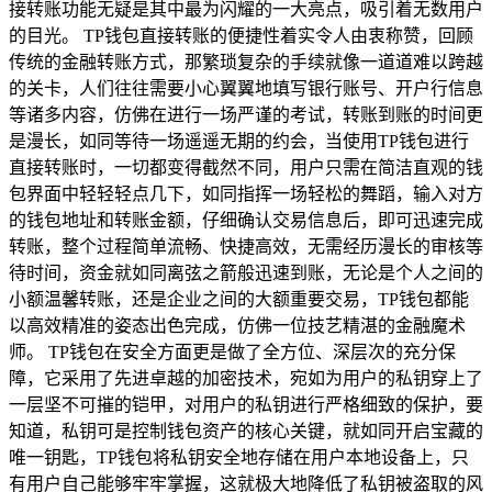
接转账功能无疑是其中最为闪耀的一大亮点，吸引着无数用户
的目光。 TP钱包直接转账的便捷性着实令人由衷称赞，回顾
传统的金融转账方式，那繁琐复杂的手续就像一道道难以跨越
的关卡，人们往往需要小心翼翼地填写银行账号、开户行信息
等诸多内容，仿佛在进行一场严谨的考试，转账到账的时间更
是漫长，如同等待一场遥遥无期的约会，当使用TP钱包进行
直接转账时，一切都变得截然不同，用户只需在简洁直观的钱
包界面中轻轻轻点几下，如同指挥一场轻松的舞蹈，输入对方
的钱包地址和转账金额，仔细确认交易信息后，即可迅速完成
转账，整个过程简单流畅、快捷高效，无需经历漫长的审核等
待时间，资金就如同离弦之箭般迅速到账，无论是个人之间的
小额温馨转账，还是企业之间的大额重要交易，TP钱包都能
以高效精准的姿态出色完成，仿佛一位技艺精湛的金融魔术
师。 TP钱包在安全方面更是做了全方位、深层次的充分保
障，它采用了先进卓越的加密技术，宛如为用户的私钥穿上了
一层坚不可摧的铠甲，对用户的私钥进行严格细致的保护，要
知道，私钥可是控制钱包资产的核心关键，就如同开启宝藏的
唯一钥匙，TP钱包将私钥安全地存储在用户本地设备上，只
有用户自己能够牢牢掌握，这就极大地降低了私钥被盗取的风