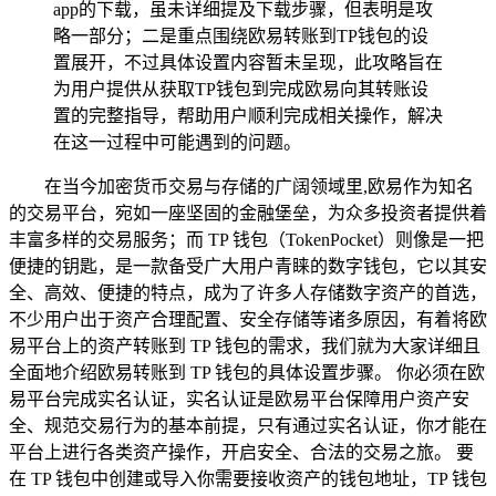
app的下载，虽未详细提及下载步骤，但表明是攻
略一部分；二是重点围绕欧易转账到TP钱包的设
置展开，不过具体设置内容暂未呈现，此攻略旨在
为用户提供从获取TP钱包到完成欧易向其转账设
置的完整指导，帮助用户顺利完成相关操作，解决
在这一过程中可能遇到的问题。
在当今加密货币交易与存储的广阔领域里,欧易作为知名
的交易平台，宛如一座坚固的金融堡垒，为众多投资者提供着
丰富多样的交易服务；而 TP 钱包（TokenPocket）则像是一把
便捷的钥匙，是一款备受广大用户青睐的数字钱包，它以其安
全、高效、便捷的特点，成为了许多人存储数字资产的首选，
不少用户出于资产合理配置、安全存储等诸多原因，有着将欧
易平台上的资产转账到 TP 钱包的需求，我们就为大家详细且
全面地介绍欧易转账到 TP 钱包的具体设置步骤。 你必须在欧
易平台完成实名认证，实名认证是欧易平台保障用户资产安
全、规范交易行为的基本前提，只有通过实名认证，你才能在
平台上进行各类资产操作，开启安全、合法的交易之旅。 要
在 TP 钱包中创建或导入你需要接收资产的钱包地址，TP 钱包