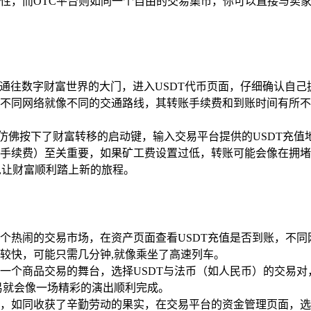
性，而OTC平台则如同一个自由的交易集市，你可以直接与卖
通往数字财富世界的大门，进入USDT代币页面，仔细确认自己拥
）等，不同网络就像不同的交通路线，其转账手续费和到账时间有
钮，仿佛按下了财富转移的启动键，输入交易平台提供的USDT
手续费）至关重要，如果矿工费设置过低，转账可能会像在拥堵
,让财富顺利踏上新的旅程。
个热闹的交易市场，在资产页面查看USDT充值是否到账，不同网
对较快，可能只需几分钟,就像乘坐了高速列车。
一个商品交易的舞台，选择USDT与法币（如人民币）的交易
易就会像一场精彩的演出顺利完成。
，如同收获了辛勤劳动的果实，在交易平台的资金管理页面，选