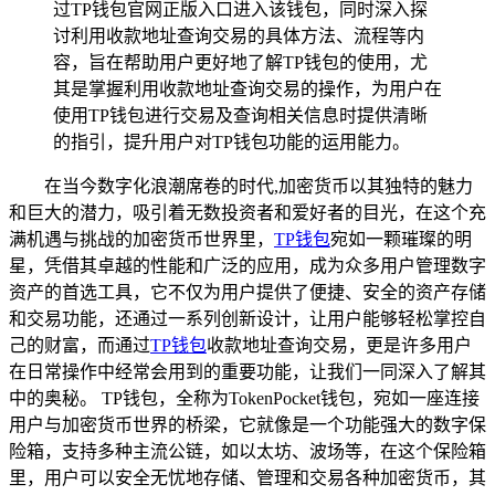
过TP钱包官网正版入口进入该钱包，同时深入探
讨利用收款地址查询交易的具体方法、流程等内
容，旨在帮助用户更好地了解TP钱包的使用，尤
其是掌握利用收款地址查询交易的操作，为用户在
使用TP钱包进行交易及查询相关信息时提供清晰
的指引，提升用户对TP钱包功能的运用能力。
在当今数字化浪潮席卷的时代,加密货币以其独特的魅力
和巨大的潜力，吸引着无数投资者和爱好者的目光，在这个充
满机遇与挑战的加密货币世界里，
TP
钱包
宛如一颗璀璨的明
星，凭借其卓越的性能和广泛的应用，成为众多用户管理数字
资产的首选工具，它不仅为用户提供了便捷、安全的资产存储
和交易功能，还通过一系列创新设计，让用户能够轻松掌控自
己的财富，而通过
TP钱包
收款地址查询交易，更是许多用户
在日常操作中经常会用到的重要功能，让我们一同深入了解其
中的奥秘。 TP钱包，全称为TokenPocket钱包，宛如一座连接
用户与加密货币世界的桥梁，它就像是一个功能强大的数字保
险箱，支持多种主流公链，如以太坊、波场等，在这个保险箱
里，用户可以安全无忧地存储、管理和交易各种加密货币，其