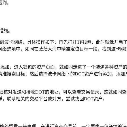
看到。
措施。
换到波卡网络，具体操作如下：首先打开TP钱包，此时就像开启
网络选项中，如同在茫茫大海中精准定位目标一般，找到波卡网络
手动添加，进入钱包的资产页面，就如同走进了一个装满各种资产
中精准搜索目标；然后选择波卡网络下的DOT资产进行添加，添加
细核对发送和接收DOT的地址，可以查看交易记录，这就如同查
样，联系相关的交易平台或对方，尝试找回DOT资产。
需要格外留意一些事项，在进行资产交易前，一定要像一位谨慎的