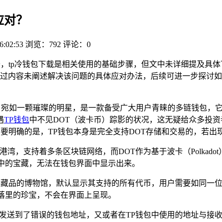
应对？
6:02:53
浏览：792
评论：0
，tp冷钱包下载是相关使用的基础步骤，但文中未详细提及具体
过内容未阐述解决该问题的具体应对办法，后续可进一步探讨如何
cket）宛如一颗璀璨的明星，是一款备受广大用户青睐的多链钱包
遇
TP钱包
中不见DOT（波卡币）踪影的状况，这无疑给众多投
需要明确的是，TP钱包本身是完全支持DOT存储和交易的，若出
港湾，支持着多条区块链网络，而DOT作为基于波卡（Polkad
中的宝藏，无法在钱包界面中显示出来。
所有藏品的博物馆，默认显示其支持的所有代币，用户需要如同一
落里的珍宝，不会在界面上呈现。
T发送到了错误的钱包地址，又或者在TP钱包中使用的地址与接