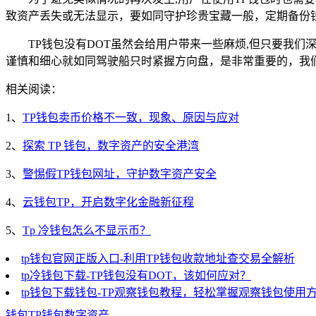
致资产丢失或无法显示，要如同守护珍贵宝藏一般，定期备份
TP钱包没有DOT虽然会给用户带来一些麻烦,但只要我
谨慎和细心就如同驾驶船只时紧握方向盘，是非常重要的，我
相关阅读：
1、
TP钱包卖币价格不一致，现象、原因与应对
2、
探索 TP 钱包，数字资产的安全港湾
3、
警惕假TP钱包网址，守护数字资产安全
4、
云钱包TP，开启数字化金融新征程
5、
Tp 冷钱包怎么不显示币？
tp钱包官网正版入口-利用TP钱包收款地址查交易全解析
tp冷钱包下载-TP钱包没有DOT，该如何应对？
tp钱包下载钱包-TP观察钱包教程，轻松掌握观察钱包使用
钱包
TP钱包
数字资产