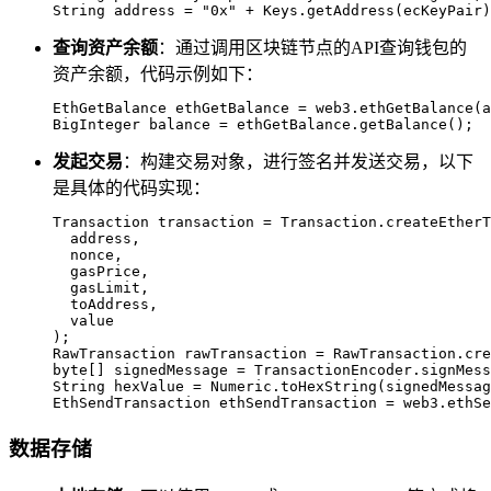
String address = "0x" + Keys.getAddress(ecKeyPair)
查询资产余额
：通过调用区块链节点的API查询钱包的
资产余额，代码示例如下：
EthGetBalance ethGetBalance = web3.ethGetBalance(a
BigInteger balance = ethGetBalance.getBalance();
发起交易
：构建交易对象，进行签名并发送交易，以下
是具体的代码实现：
Transaction transaction = Transaction.createEtherT
  address,

  nonce,

  gasPrice,

  gasLimit,

  toAddress,

  value

);

RawTransaction rawTransaction = RawTransaction.cre
byte[] signedMessage = TransactionEncoder.signMess
String hexValue = Numeric.toHexString(signedMessag
EthSendTransaction ethSendTransaction = web3.ethSe
数据存储